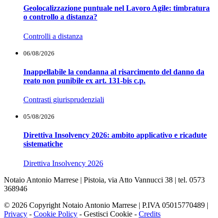
Geolocalizzazione puntuale nel Lavoro Agile: timbratura
o controllo a distanza?
Controlli a distanza
06/08/2026
Inappellabile la condanna al risarcimento del danno da
reato non punibile ex art. 131-bis c.p.
Contrasti giurisprudenziali
05/08/2026
Direttiva Insolvency 2026: ambito applicativo e ricadute
sistematiche
Direttiva Insolvency 2026
Notaio Antonio Marrese | Pistoia, via Atto Vannucci 38 | tel. 0573
368946
© 2026 Copyright Notaio Antonio Marrese | P.IVA 05015770489 |
Privacy
-
Cookie Policy
-
Gestisci Cookie
-
Credits