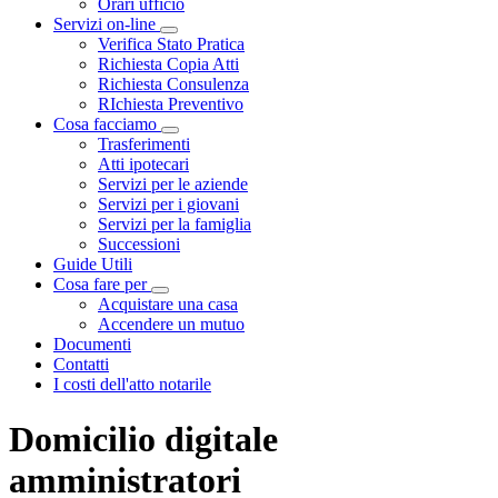
Orari ufficio
Servizi on-line
Visualizza menù di secondo livello
Verifica Stato Pratica
Richiesta Copia Atti
Richiesta Consulenza
RIchiesta Preventivo
Cosa facciamo
Visualizza menù di secondo livello
Trasferimenti
Atti ipotecari
Servizi per le aziende
Servizi per i giovani
Servizi per la famiglia
Successioni
Guide Utili
Cosa fare per
Visualizza menù di secondo livello
Acquistare una casa
Accendere un mutuo
Documenti
Contatti
I costi dell'atto notarile
Domicilio digitale
amministratori