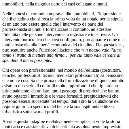
immobiliari, nella maggior parte dei casi collegate a mutui.
Nelle ipotesi di comuni compravendite immobiliari, l’impressione
che il cittadino che si reca la prima volta da un notaio per la stipula
di un atto può essere quella che l’intervento da parte del
professionista si limiti a formalizzare il contratto, ad attestare
l’identità delle persone intervenute, a registrare e trascrivere. Un
intervento burocratico che, così configurato, può apparire come una
inutile ostacolo alla libertà economica del cittadino. Da questa idea,
può scaturire anche l’ulteriore illazione che “
un notaio vale l’altro,
tanto si tratta di mettere una firma… per cui tanto vale cercare di
spendere il meno possibile..
”.
Chi opera con professionalità nel mondo dell’edilizia (costruttori,
banche, professionisti tecnici, mediatori professionali) sa benissimo
che non è così. Sa che prima della formalizzazione di quel contratto
esistono una serie di controlli molto approfonditi che riguardano
principalmente, da un lato, tutti i passaggi di proprietà che hanno
avuto oggetto l’immobile e le varie formalità pregiudizievoli che
possono essersi succedute nel tempo, dall’altro la valutazione del
regime giuridico specifico del bene e la sua legittimità edilizio-
urbanistica sotto svariati profili.
A volte questa indagine è relativamente semplice, a volte la storia
ipotecaria e catastale rileva delle criticità assolutamente impreviste.