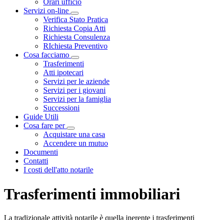
Orari ufficio
Servizi on-line
Visualizza menù di secondo livello
Verifica Stato Pratica
Richiesta Copia Atti
Richiesta Consulenza
RIchiesta Preventivo
Cosa facciamo
Visualizza menù di secondo livello
Trasferimenti
Atti ipotecari
Servizi per le aziende
Servizi per i giovani
Servizi per la famiglia
Successioni
Guide Utili
Cosa fare per
Visualizza menù di secondo livello
Acquistare una casa
Accendere un mutuo
Documenti
Contatti
I costi dell'atto notarile
Trasferimenti immobiliari
La tradizionale attività notarile è quella inerente i trasferimenti