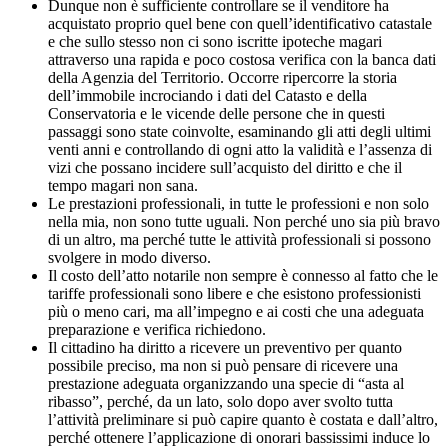
Dunque non è sufficiente controllare se il venditore ha
acquistato proprio quel bene con quell’identificativo catastale
e che sullo stesso non ci sono iscritte ipoteche magari
attraverso una rapida e poco costosa verifica con la banca dati
della Agenzia del Territorio. Occorre ripercorre la storia
dell’immobile incrociando i dati del Catasto e della
Conservatoria e le vicende delle persone che in questi
passaggi sono state coinvolte, esaminando gli atti degli ultimi
venti anni e controllando di ogni atto la validità e l’assenza di
vizi che possano incidere sull’acquisto del diritto e che il
tempo magari non sana.
Le prestazioni professionali, in tutte le professioni e non solo
nella mia, non sono tutte uguali. Non perché uno sia più bravo
di un altro, ma perché tutte le attività professionali si possono
svolgere in modo diverso.
Il costo dell’atto notarile non sempre è connesso al fatto che le
tariffe professionali sono libere e che esistono professionisti
più o meno cari, ma all’impegno e ai costi che una adeguata
preparazione e verifica richiedono.
Il cittadino ha diritto a ricevere un preventivo per quanto
possibile preciso, ma non si può pensare di ricevere una
prestazione adeguata organizzando una specie di “asta al
ribasso”, perché, da un lato, solo dopo aver svolto tutta
l’attività preliminare si può capire quanto è costata e dall’altro,
perché ottenere l’applicazione di onorari bassissimi induce lo