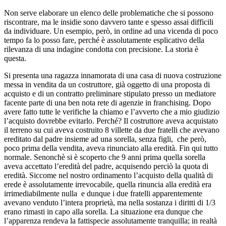
Non serve elaborare un elenco delle problematiche che si possono
riscontrare, ma le insidie sono davvero tante e spesso assai difficili
da individuare. Un esempio, però, in ordine ad una vicenda di poco
tempo fa lo posso fare, perché è assolutamente esplicativo della
rilevanza di una indagine condotta con precisione. La storia è
questa.
Si presenta una ragazza innamorata di una casa di nuova costruzione
messa in vendita da un costruttore, già oggetto di una proposta di
acquisto e di un contratto preliminare stipulato presso un mediatore
facente parte di una ben nota rete di agenzie in franchising. Dopo
avere fatto tutte le verifiche la chiamo e l’avverto che a mio giudizio
l’acquisto dovrebbe evitarlo. Perché? Il costruttore aveva acquistato
il terreno su cui aveva costruito 8 villette da due fratelli che avevano
ereditato dal padre insieme ad una sorella, senza figli, che però,
poco prima della vendita, aveva rinunciato alla eredità. Fin qui tutto
normale. Senonchè si è scoperto che 9 anni prima quella sorella
aveva accettato l’eredità del padre, acquisendo perciò la quota di
eredità. Siccome nel nostro ordinamento l’acquisto della qualità di
erede è assolutamente irrevocabile, quella rinuncia alla eredità era
irrimediabilmente nulla e dunque i due fratelli apparentemente
avevano venduto l’intera proprietà, ma nella sostanza i diritti di 1/3
erano rimasti in capo alla sorella. La situazione era dunque che
l’apparenza rendeva la fattispecie assolutamente tranquilla; in realtà