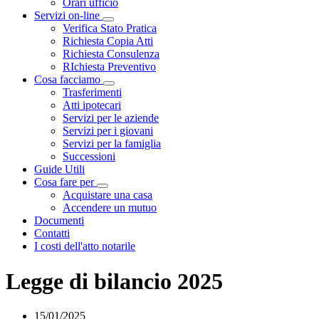
Orari ufficio
Servizi on-line
Visualizza menù di secondo livello
Verifica Stato Pratica
Richiesta Copia Atti
Richiesta Consulenza
RIchiesta Preventivo
Cosa facciamo
Visualizza menù di secondo livello
Trasferimenti
Atti ipotecari
Servizi per le aziende
Servizi per i giovani
Servizi per la famiglia
Successioni
Guide Utili
Cosa fare per
Visualizza menù di secondo livello
Acquistare una casa
Accendere un mutuo
Documenti
Contatti
I costi dell'atto notarile
Legge di bilancio 2025
15/01/2025