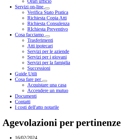
Orari ufficio
Servizi on-line
Visualizza menù di secondo livello
Verifica Stato Pratica
Richiesta Copia Atti
Richiesta Consulenza
RIchiesta Preventivo
Cosa facciamo
Visualizza menù di secondo livello
Trasferimenti
Atti ipotecari
Servizi per le aziende
Servizi per i giovani
Servizi per la famiglia
Successioni
Guide Utili
Cosa fare per
Visualizza menù di secondo livello
Acquistare una casa
Accendere un mutuo
Documenti
Contatti
I costi dell'atto notarile
Agevolazioni per pertinenze
16/02/2024