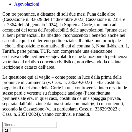
Agevolazioni
Con tre pronunce, a distanza di soli due mesi l’una dalle altre
(Cassazione n. 33629 del 1° dicembre 2023, Cassazione n. 2351 e
n. 2364 del 24 gennaio 2024), la Suprema Corte, tornando ad
occuparsi del tema dell’applicabilità delle agevolazioni “prima casa”
ai beni pertinenziali, ha ribadito- riconoscendo i benefici anche nel
caso di acquisto di terreno pertinenziale all’abitazione principale –
che la disposizione normativa di cui al comma 3, Nota II-bis, art. 1,
Tariffa, parte prima, TUR, non comprende una elencazione
esclusiva delle pertinenze agevolabili e che la nozione di pertinenza
va tratta dal relativo concetto civilistico, non rilevando la distinta
iscrizione a catasto dell’area.
La questione qui al vaglio – come posto in luce dalla prima delle
pronunce in commento (v. Cass. n. 33629/2023) – «ha costituto
oggetto di decisione della Corte in una controversia intercorsa tra le
stesse parti e vertente su fattispecie analoga (l’area ritenuta
pertinenziale era, in quel caso, costituita da una spiaggia privata,
separata dall’abitazione da una strada comunale)», i cui contenuti,
secondo la Cassazione (v., in particolare, Cass. n. 33629/2023 e
Cass. n. 2351/2024), vanno condivisi e ribaditi.