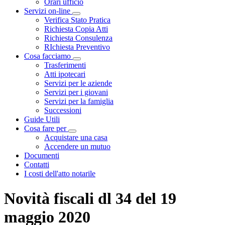
Orari ufficio
Servizi on-line
Visualizza menù di secondo livello
Verifica Stato Pratica
Richiesta Copia Atti
Richiesta Consulenza
RIchiesta Preventivo
Cosa facciamo
Visualizza menù di secondo livello
Trasferimenti
Atti ipotecari
Servizi per le aziende
Servizi per i giovani
Servizi per la famiglia
Successioni
Guide Utili
Cosa fare per
Visualizza menù di secondo livello
Acquistare una casa
Accendere un mutuo
Documenti
Contatti
I costi dell'atto notarile
Novità fiscali dl 34 del 19
maggio 2020